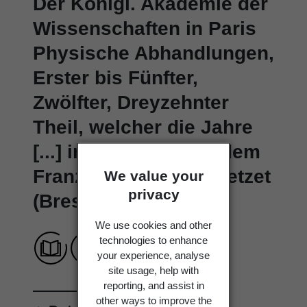
Der Königl. Akademie der
Wissenschaften in Paris
Physische Abhandlungen,
Erster bis Fünfter,
Zwölfter, Dreyzehnter
Theil, welcher die Jahre
[...] in sich hält. Aus dem
Französischen übersetzet
We value your
privacy
(Breslau 1748-1759)
We use cookies and other
technologies to enhance
your experience, analyse
site usage, help with
reporting, and assist in
other ways to improve the