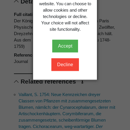
Details
website. You can choose to
allow cookies and other
Full citation
technologies or decline.
Der Königl. Akademie der Wissenschaften in Paris
Your choice will not affect
Physische Abhandlungen, Erster bis Fünfter, Zwölfter,
site functionality.
Dreyzehnter Theil, welcher die Jahre [...] in sich hält.
Aus dem Französischen übersetzet (Breslau 1748-
Accept
1759)
Reference type
Journal
Decline
Related references
Vaillant, S. 1754: Neue Kennzeichen dreyer
Classen von Pflanzen mit zusammengesetzeten
Blumen, nämlich: der Cynarocephalarum, derer mit
Artischockenhäuptern. Corymbiferarum, die
zusammengesetzte, scheibenförmige Blumen
tragen. Cichoracearum, weg-wartartiger.
Der