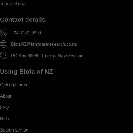
Terms of use
Contact details
+64 3 321 9999
BiotaNZ@landcareresearch.co.nz
PO Box 69040, Lincoln, New Zealand
Using Biota of NZ
Getting started
About
FAQ
Help
Search syntax